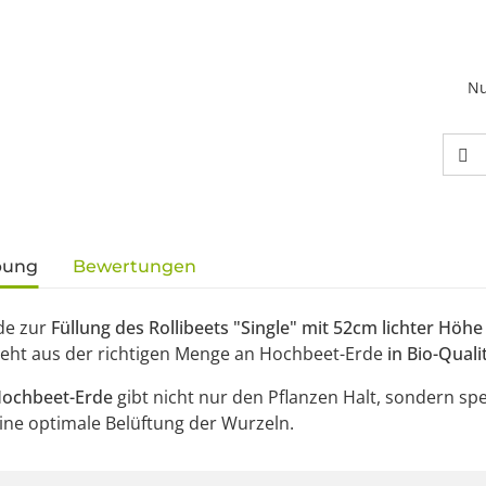
Nu
gisterkarten anzeigen
bung
Bewertungen
de zur
Füllung des Rollibeets "Single" mit 52cm lichter Höhe
teht aus der richtigen Menge an Hochbeet-Erde
in Bio-Quali
ochbeet-Erde
gibt nicht nur den Pflanzen Halt, sondern s
eine optimale Belüftung der Wurzeln.