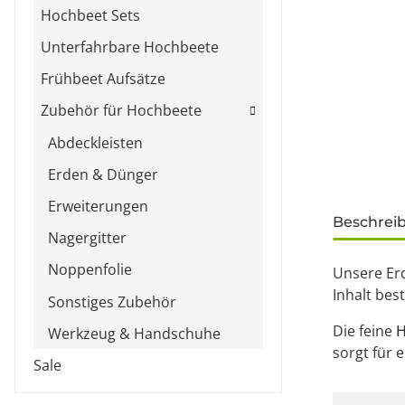
Hochbeet Sets
Unterfahrbare Hochbeete
Frühbeet Aufsätze
Zubehör für Hochbeete
Abdeckleisten
Erden & Dünger
Erweiterungen
weitere Re
Beschrei
Nagergitter
Noppenfolie
Unsere Er
Inhalt bes
Sonstiges Zubehör
Die feine
H
Werkzeug & Handschuhe
sorgt für 
Sale