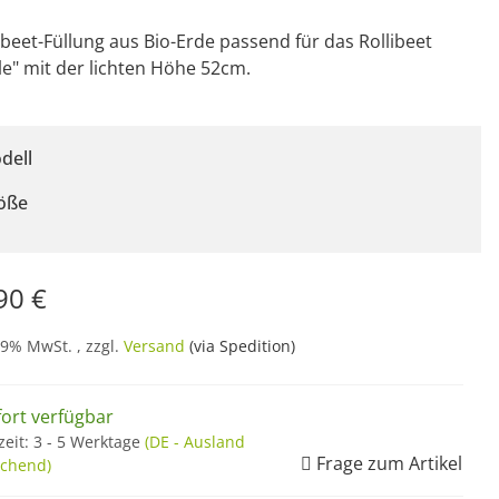
eet-Füllung aus Bio-Erde passend für das Rollibeet
le" mit der lichten Höhe 52cm.
dell
öße
90 €
19% MwSt. , zzgl.
Versand
(via Spedition)
fort verfügbar
zeit:
3 - 5 Werktage
(DE - Ausland
Frage zum Artikel
chend)