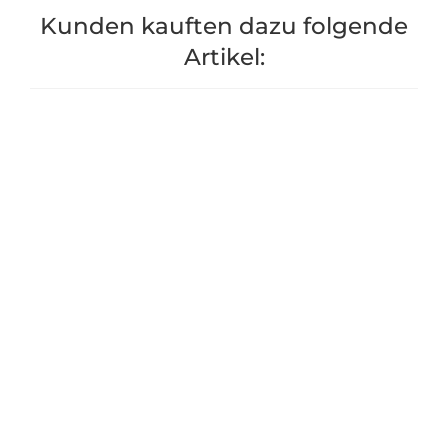
Kunden kauften dazu folgende
Artikel:
Blumenwiese "Marienkäfer"
Blumenw
7m²
"Schmetterli