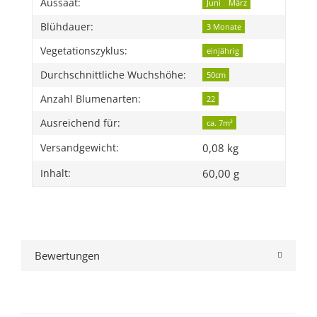
Produkteigenschaft
Wert
Aussaat:
Juni
März
Blühdauer:
3 Monate
Vegetationszyklus:
einjährig
Durchschnittliche Wuchshöhe:
50cm
Anzahl Blumenarten:
22
Ausreichend für:
ca. 7m²
0,08 kg
Versandgewicht:
60,00 g
Inhalt:
Bewertungen