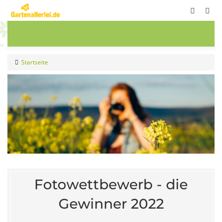
ete
Frühbeete
Blumenwiesen
Sale
Startseite
Fotowettbewerb - die
Gewinner 2022