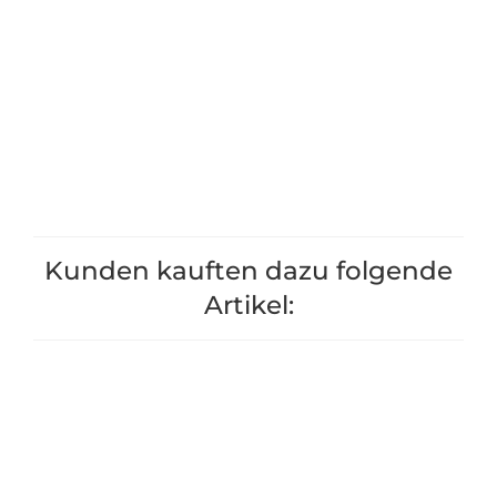
Erdbeer+Gemüsewolle 850g
Hozelock A
Schlauchkupplun
7,90 €
*
& 15 
7,99 €
+1
+1
Kunden kauften dazu folgende
Artikel: