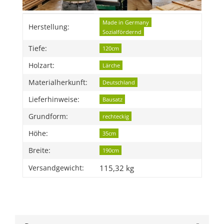
Produkteigenschaft
Wert
Made in Germany
Herstellung:
Sozialfördernd
Tiefe:
120cm
Holzart:
Lärche
Materialherkunft:
Deutschland
Lieferhinweise:
Bausatz
Grundform:
rechteckig
Höhe:
35cm
Breite:
190cm
115,32 kg
Versandgewicht: