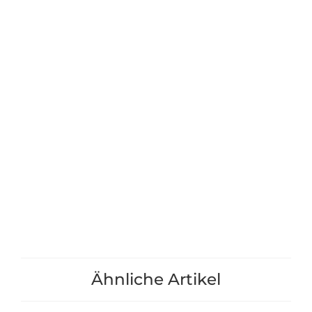
Hochbeet "Lärche" Größe 3 -
Noppenfolie fü
190x120x39cm
"Lärche" Größ
299,00 €
*
15,90 
+1
+1
Ähnliche Artikel