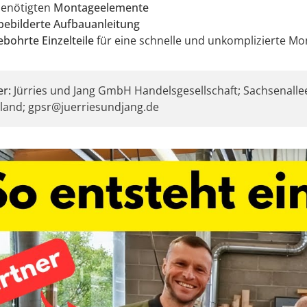
benötigten
Montageelemente
bebilderte Aufbauanleitung
bohrte Einzelteile
für eine schnelle und unkomplizierte M
er:
Jürries und Jang GmbH Handelsgesellschaft; Sachsenallee
land; gpsr@juerriesundjang.de