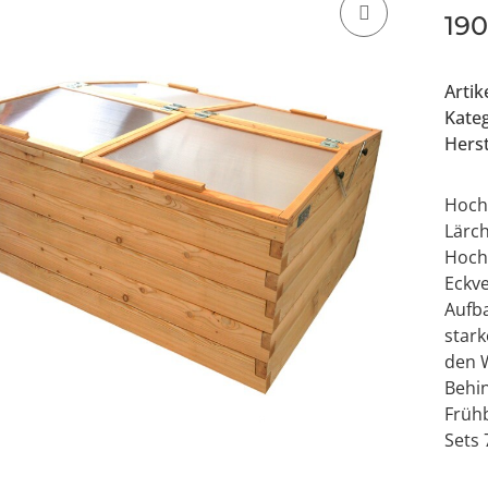
19
Arti
Kate
Herst
Hochb
Lärc
Hoch
Eckv
Aufb
stark
den 
Behi
Früh
Sets