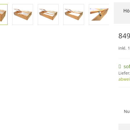
Hö
849
inkl. 
so
Liefer
abwei
Nu