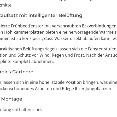
mittel.
aufsatz mit intelligenter Belüftung
rierte
Frühbeetfenster
mit
verschraubten Eckverbindungen
en Hohlkammerplatten
bieten eine hervorragende Wärmeiso
ahmen
ist so konzipiert, dass Wasser direkt ablaufen kann, 
praktischen Belüftungsriegels
lassen sich die Fenster stufen
ation und Schutz vor Wind, Regen und Frost. Nach der Anzuc
splinte komplett abnehmen.
bles Gärtnern
r lassen sich in eine
hohe, stabile Position
bringen, was ein
rückenschonendes Arbeiten und Pflege Ihrer Jungpflanzen.
e Montage
mfang enthalten sind: