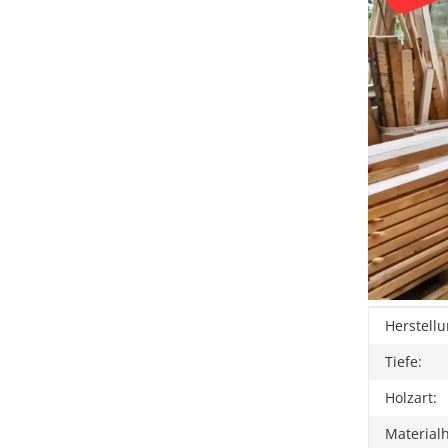
Produkt
Wert
Herstellu
Tiefe:
Holzart:
Materialh