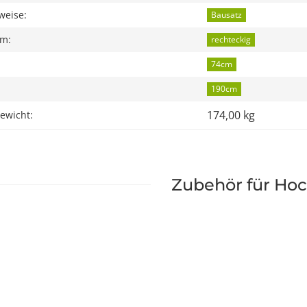
weise:
Bausatz
rm:
rechteckig
74cm
190cm
174,00 kg
ewicht:
Zubehör für Ho