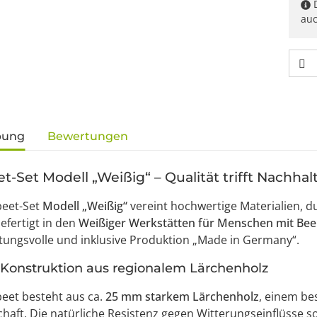
D
au
gisterkarten anzeigen
bung
Bewertungen
-Set Modell „Weißig“ – Qualität trifft Nachhalt
eet-Set
Modell „Weißig“
vereint hochwertige Materialien, 
efertigt in den
Weißiger Werkstätten für Menschen mit Bee
ungsvolle und inklusive Produktion „Made in Germany“.
Konstruktion aus regionalem Lärchenholz
eet besteht aus ca.
25 mm starkem Lärchenholz
, einem be
chaft. Die natürliche Resistenz gegen Witterungseinflüsse 