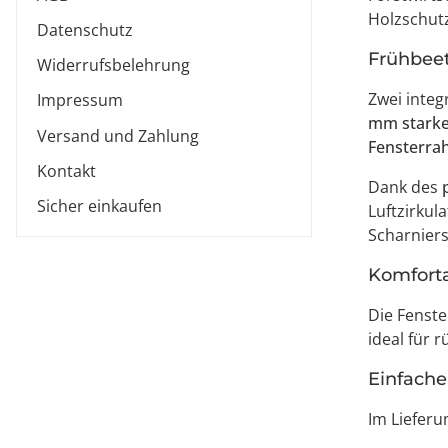
Holzschutz
Datenschutz
Frühbeet
Widerrufsbelehrung
Zwei integ
Impressum
mm stark
Versand und Zahlung
Fensterr
Kontakt
Dank des
Sicher einkaufen
Luftzirkul
Scharnier
Komforta
Die Fenste
ideal für 
Einfach
Im Lieferu