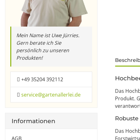
Mein Name ist Uwe Jürries.
Gern berate ich Sie
persönlich zu unseren
weitere Re
Produkten!
Beschrei
Hochbeet
+49 35204 392112
Das Hochb
service@gartenallerlei.de
Produkt. G
verantwort
Robuste 
Informationen
Das Hochb
AGB
Forstwirts