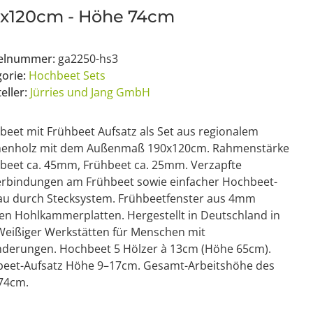
0x120cm - Höhe 74cm
kelnummer:
ga2250-hs3
gorie:
Hochbeet Sets
eller:
Jürries und Jang GmbH
eet mit Frühbeet Aufsatz als Set aus regionalem
henholz mit dem Außenmaß 190x120cm. Rahmenstärke
beet ca. 45mm, Frühbeet ca. 25mm. Verzapfte
erbindungen am Frühbeet sowie einfacher Hochbeet-
au durch Stecksystem. Frühbeetfenster aus 4mm
en Hohlkammerplatten. Hergestellt in Deutschland in
Weißiger Werkstätten für Menschen mit
nderungen. Hochbeet 5 Hölzer à 13cm (Höhe 65cm).
beet-Aufsatz Höhe 9–17cm. Gesamt-Arbeitshöhe des
 74cm.