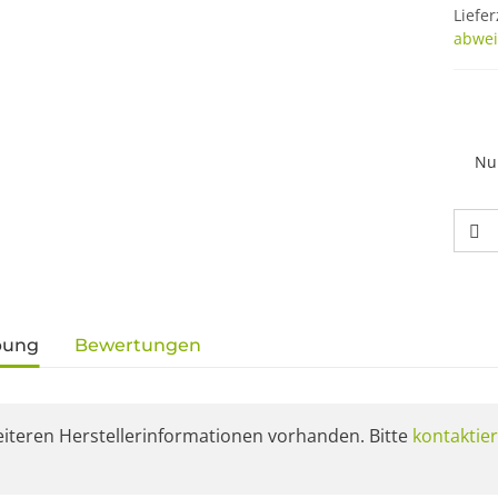
Liefer
abwei
Nu
gisterkarten anzeigen
bung
Bewertungen
eiteren Herstellerinformationen vorhanden. Bitte
kontaktier