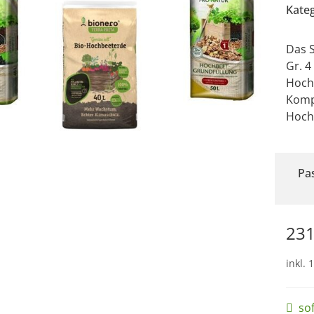
Kate
Das S
Gr. 4
Hochb
Kompo
Hoch
Pa
231
inkl. 
so