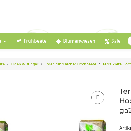
e
Frühbeete
Blumenwiesen
Sale
ete
Erden & Dünger
Erden für "Lärche" Hochbeete
Terra Preta Hoc
Ter
Hoc
ga
Arti