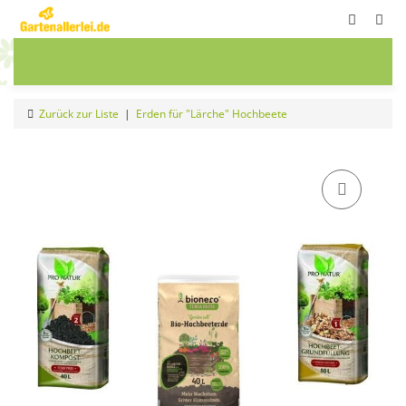
ete
Frühbeete
Blumenwiesen
Sale
Zurück zur Liste
Erden für "Lärche" Hochbeete