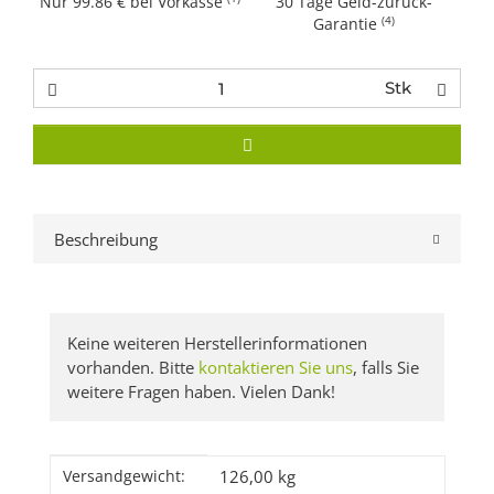
Nur 99.86 € bei Vorkasse
30 Tage Geld-zurück-
(4)
Garantie
Stk
Beschreibung
Keine weiteren Herstellerinformationen
vorhanden. Bitte
kontaktieren Sie uns
, falls Sie
weitere Fragen haben. Vielen Dank!
Produkteigenschaft
Wert
126,00 kg
Versandgewicht: