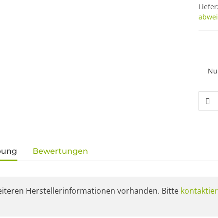
Liefer
abwei
Nu
gisterkarten anzeigen
bung
Bewertungen
eiteren Herstellerinformationen vorhanden. Bitte
kontaktier