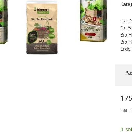
Kate
Das S
Gr. 5
Bio H
Bio 
Erde
Pa
175
inkl. 
so