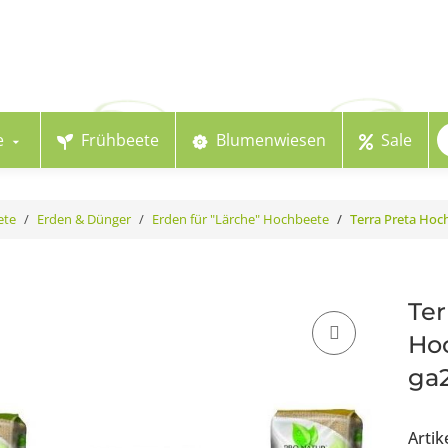
e
Frühbeete
Blumenwiesen
Sale
ete
Erden & Dünger
Erden für "Lärche" Hochbeete
Terra Preta Hoc
Ter
Hoc
ga
Arti