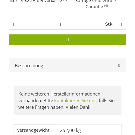
Nur 199.82 € bei Vorkasse
30 Tage Geld-zurück-
(4)
Garantie
Stk
Beschreibung
Keine weiteren Herstellerinformationen
vorhanden. Bitte
kontaktieren Sie uns
, falls Sie
weitere Fragen haben. Vielen Dank!
Produkteigenschaft
Wert
252,00 kg
Versandgewicht: