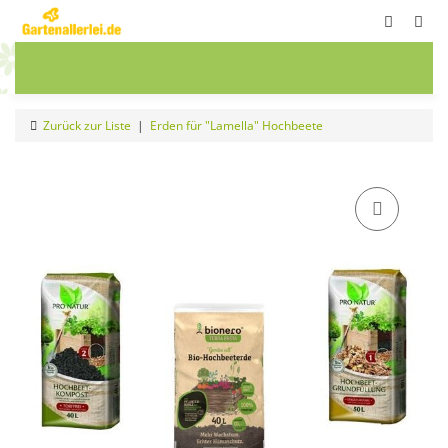
ete
Frühbeete
Blumenwiesen
Sale
Zurück zur Liste
Erden für "Lamella" Hochbeete