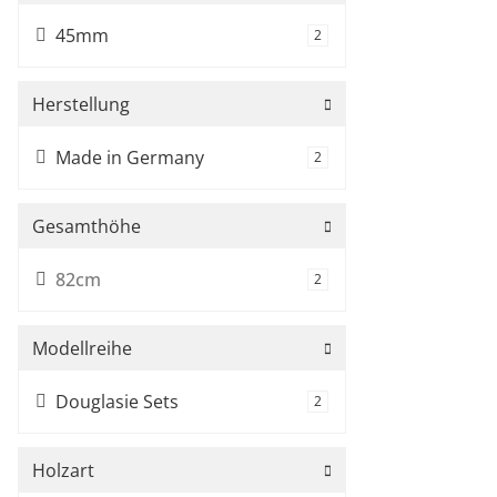
45mm
Artikel gefunden
2
Herstellung
Made in Germany
Artikel gefunden
2
Gesamthöhe
82cm
Artikel gefunden
2
Modellreihe
Douglasie Sets
Artikel gefunden
2
Holzart