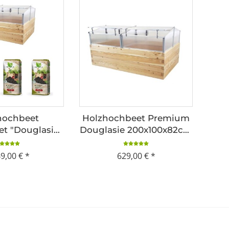
hochbeet
Holzhochbeet Premium
t "Douglasie"
Douglasie 200x100x82cm
x82cm inkl.
inkl. Frühbeet
t und Erde
49,00 €
*
629,00 €
*