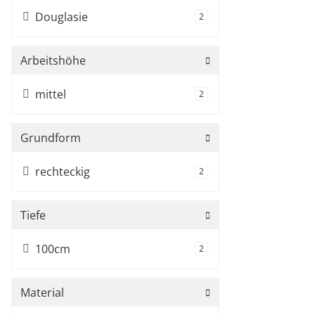
Douglasie
Artikel gefunden
2
Arbeitshöhe
mittel
Artikel gefunden
2
Grundform
rechteckig
Artikel gefunden
2
Tiefe
100cm
Artikel gefunden
2
Material