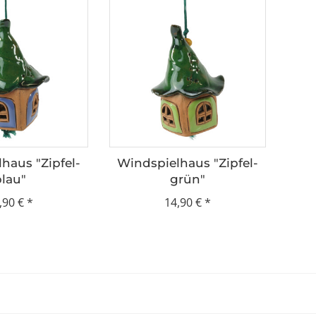
haus "Zipfel-
Windspielhaus "Zipfel-
blau"
grün"
,90 €
*
14,90 €
*