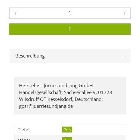
Beschreibung
Hersteller:
Jürries und Jang GmbH
Handelsgesellschaft; Sachsenallee 9, 01723
Wilsdruff OT Kesselsdorf, Deutschland;
gpsr@juerriesundjang.de
Produkteigenschaft
Wert
Tiefe:
7cm