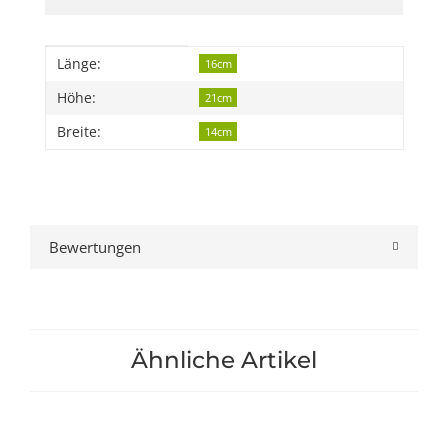
Produkteigenschaft
Wert
Länge:
16cm
Höhe:
21cm
Breite:
14cm
Bewertungen
Ähnliche Artikel