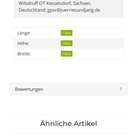
Wilsdruff OT Kesselsdorf, Sachsen,
Deutschland; gpsr@juerriesundjang.de
Produkteigenschaft
Wert
Länge:
13cm
Höhe:
29cm
Breite:
15cm
Bewertungen
Ähnliche Artikel