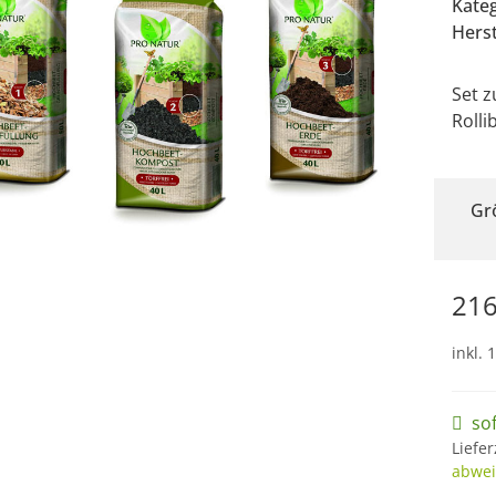
Kate
Herst
Set z
Rolli
Gr
216
inkl. 
so
Liefer
abwei