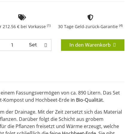
(1)
(4)
r 212.56 € bei Vorkasse
30 Tage Geld-zurück-Garantie
In den Warenkorb
Set
einem Fassungsvermögen von ca. 890 Litern. Das Set
eet-Kompost und Hochbeet-Erde
in Bio-Qualität
.
lem der Drainage. Mit der Zeit zersetzt sich das Material
Pflanzen. Darüber folgt die Schicht aus grobem
 für die Pflanzen freisetzt und Wärme erzeugt, welche
 folgt schließlich die feine
Hochbeet-Erde
. Sie gibt