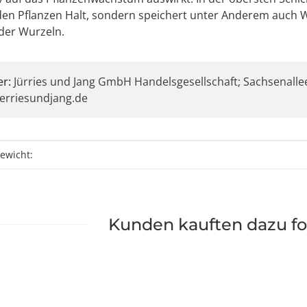
den Pflanzen Halt, sondern speichert unter Anderem auch W
der Wurzeln.
er:
Jürries und Jang GmbH Handelsgesellschaft; Sachsenallee
erriesundjang.de
eigenschaft
ewicht:
Kunden kauften dazu fo