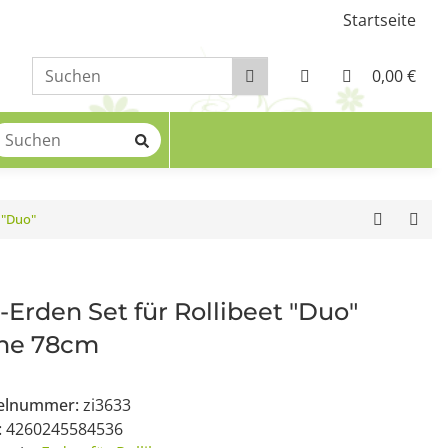
Startseite
0,00 €
t "Duo"
-Erden Set für Rollibeet "Duo"
he 78cm
kelnummer:
zi3633
:
4260245584536