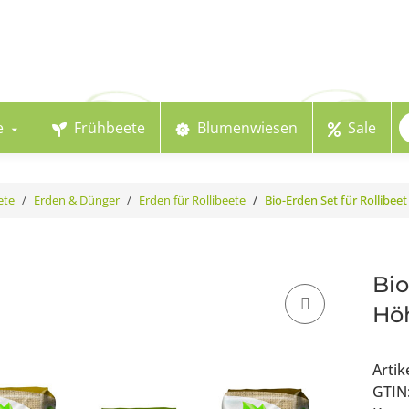
e
Frühbeete
Blumenwiesen
Sale
ete
Erden & Dünger
Erden für Rollibeete
Bio-Erden Set für Rollibee
Bio
Hö
Arti
GTIN