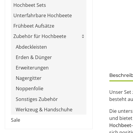
Hochbeet Sets
Unterfahrbare Hochbeete
Frühbeet Aufsätze
Zubehör für Hochbeete
Abdeckleisten
Erden & Dünger
Erweiterungen
weitere Re
Beschrei
Nagergitter
Noppenfolie
Unser Set
Sonstiges Zubehör
besteht a
Werkzeug & Handschuhe
Die unters
und bietet
Sale
Hochbeet
sich posit