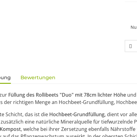
Nu
gisterkarten anzeigen
bung
Bewertungen
 zur
Füllung des Rollibeets "Duo" mit 78cm lichter Höhe
und 
us der richtigen Menge an Hochbeet-Grundfüllung, Hochb
te Schicht, das ist die
Hochbeet-Grundfüllung
, dient vor al
 zusätzlich eine natürliche Mineralquelle für tiefwurzelnde 
-Kompost
, welche bei ihrer Zersetzung ebenfalls Nährstoffe
iv auf das Pflanzenwachstum auswirkt. In der obersten Schicht