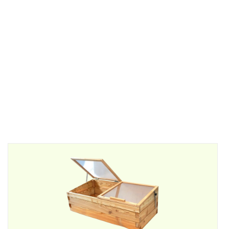
Rollibeet "Single" 78cm
gewachsener Boden
829,00 €
*
+1