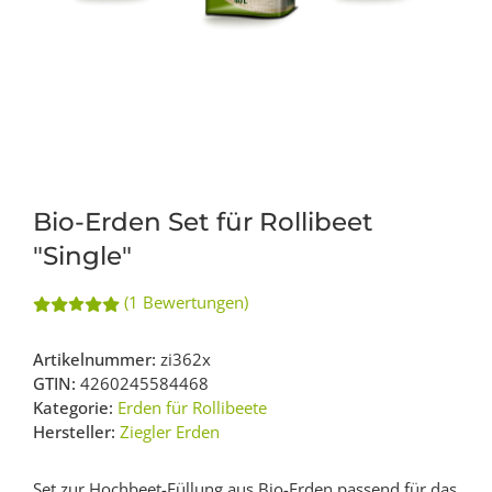
Bio-Erden Set für Rollibeet
"Single"
(1 Bewertungen)
Artikelnummer:
zi362x
GTIN:
4260245584468
Kategorie:
Erden für Rollibeete
Hersteller:
Ziegler Erden
Set zur Hochbeet-Füllung aus Bio-Erden passend für das