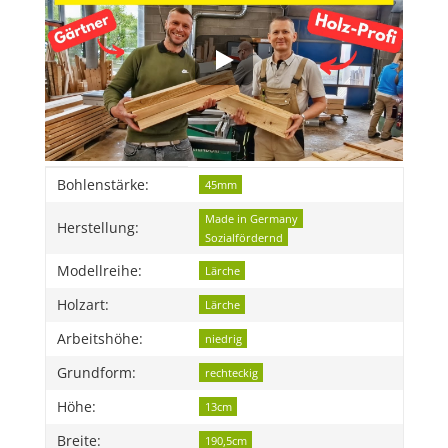
Produkteigenschaft
Wert
Bohlenstärke:
45mm
Made in Germany
Herstellung:
Sozialfördernd
Modellreihe:
Lärche
Holzart:
Lärche
Arbeitshöhe:
niedrig
Grundform:
rechteckig
Höhe:
13cm
Breite:
190,5cm