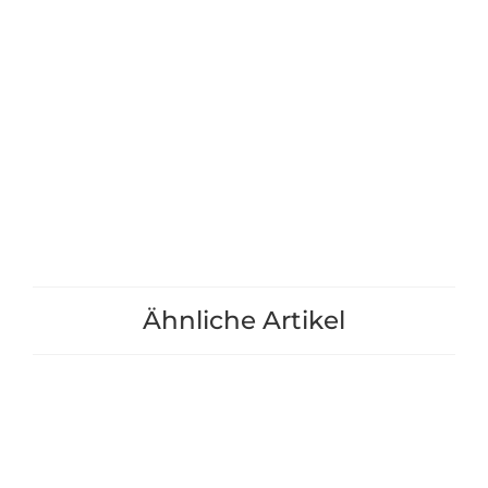
Bio-Erden für Hochbeet
Erdbeer+Gemüse
"Lärche" Gr. 5 - 39cm - ga22631
7,90 €
112,90 €
*
+1
+1
Ähnliche Artikel