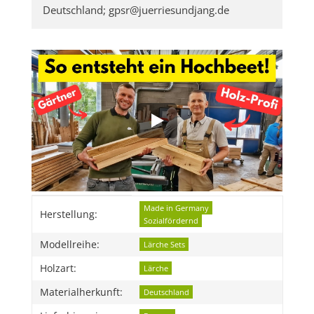
Deutschland; gpsr@juerriesundjang.de
Produkteigenschaft
Wert
Made in Germany
Herstellung:
Sozialfördernd
Modellreihe:
Lärche Sets
Holzart:
Lärche
Materialherkunft:
Deutschland