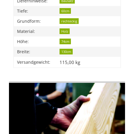
Lieferhinweise:
Bausatz
Tiefe:
60cm
Grundform:
rechteckig
Material:
Holz
Höhe:
74cm
Breite:
130cm
115,00 kg
Versandgewicht: