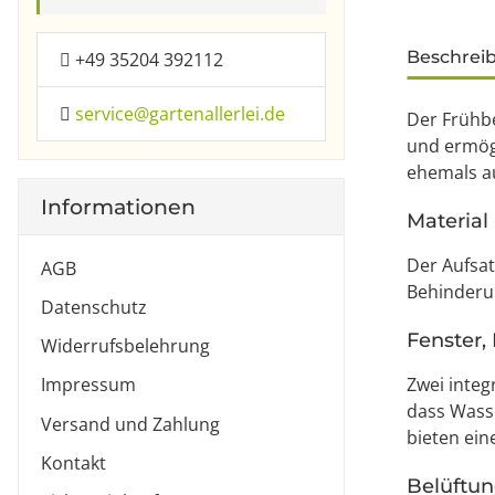
weitere Re
Beschrei
+49 35204 392112
service@gartenallerlei.de
Der Frühb
und ermögl
ehemals a
Informationen
Material
Der Aufsat
AGB
Behinderun
Datenschutz
Fenster,
Widerrufsbelehrung
Zwei integ
Impressum
dass Wass
Versand und Zahlung
bieten ein
Kontakt
Belüftu