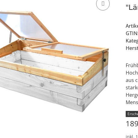
"L
Arti
GTIN
Kate
Herst
Frühb
Hoch
aus 
star
Herge
Mens
Ersche
189
inkl. 