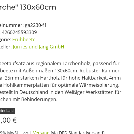
ärche" 130x60cm
kelnummer:
ga2230-f1
:
4260245593309
gorie:
Frühbeete
eller:
Jürries und Jang GmbH
eetaufsatz aus regionalem Lärchenholz, passend für
beete mit Außenmaßen 130x60cm. Robuster Rahmen
ca. 25mm starkem Hartholz für hohe Haltbarkeit. 4mm
ke Hohlkammerplatten für optimale Wärmeisolierung.
stellt in Deutschland in den Weißiger Werkstätten für
chen mit Behinderungen.
int bald
,00 €
19% MwSt. , zzgl.
Versand
(via DPD Standardversand)