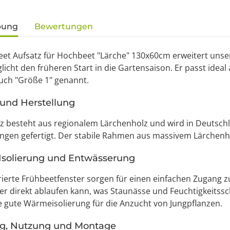
gisterkarten anzeigen
bung
Bewertungen
eet Aufsatz für Hochbeet "Lärche" 130x60cm erweitert uns
icht den früheren Start in die Gartensaison. Er passt ide
uch "Größe 1" genannt.
 und Herstellung
z besteht aus regionalem Lärchenholz und wird in Deutsch
gen gefertigt. Der stabile Rahmen aus massivem Lärchenho
 Isolierung und Entwässerung
rierte Frühbeetfenster sorgen für einen einfachen Zugang zu
er direkt ablaufen kann, was Staunässe und Feuchtigkeits
e gute Wärmeisolierung für die Anzucht von Jungpflanzen.
ng, Nutzung und Montage