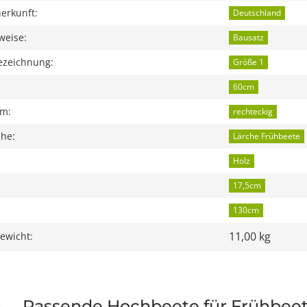
erkunft:
Deutschland
weise:
Bausatz
zeichnung:
Größe 1
60cm
rm:
rechteckig
ihe:
Lärche Frühbeete
Holz
17,5cm
130cm
11,00 kg
ewicht:
Passende Hochbeete für Frühbeet-