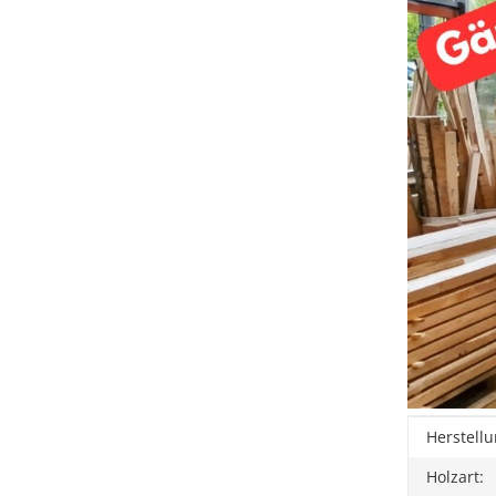
Produkt
Wert
Herstellu
Holzart: