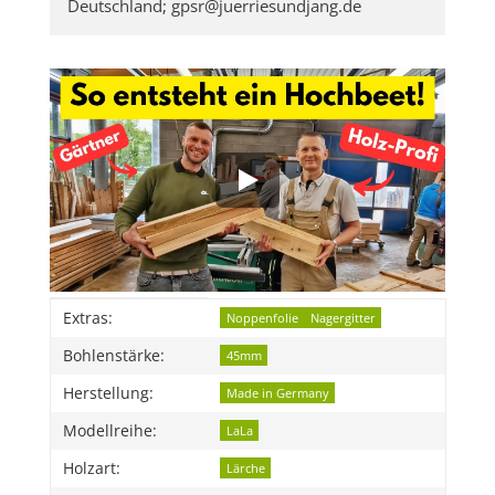
Deutschland; gpsr@juerriesundjang.de
Produkteigenschaft
Wert
Extras:
Noppenfolie
Nagergitter
Bohlenstärke:
45mm
Herstellung:
Made in Germany
Modellreihe:
LaLa
Holzart:
Lärche