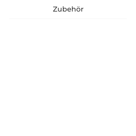
Zubehör
Bio-Erden für Hochbeet
Erdbeer+Gemüse
"Lacuna" Gr. 1 - 85cm -
7,90 €
ga22901-85
142,90 €
*