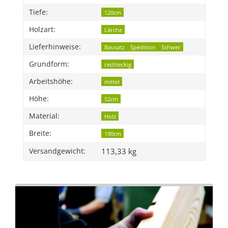
Tiefe:
120cm
Holzart:
Lärche
Lieferhinweise:
Bausatz
Spedition
Schwer
Grundform:
rechteckig
Arbeitshöhe:
mittel
Höhe:
52cm
Material:
Holz
Breite:
190cm
113,33 kg
Versandgewicht: