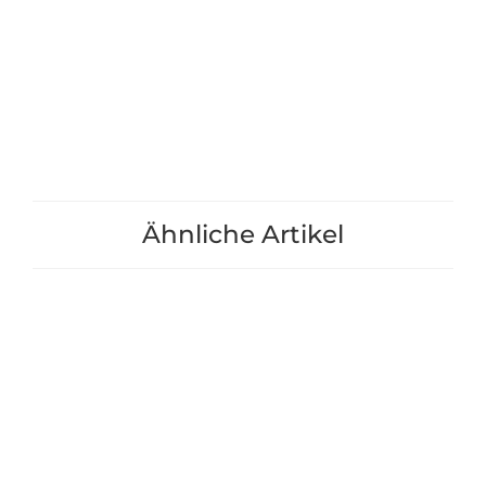
"Lärche" Größe 3
"Lärche" Größ
32,90 €
*
15,90 
+1
+1
Ähnliche Artikel