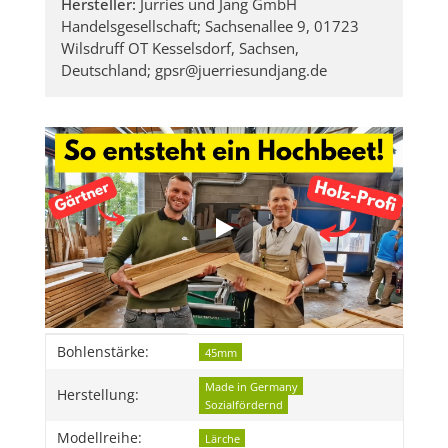
Hersteller:
Jürries und Jang GmbH
Handelsgesellschaft; Sachsenallee 9, 01723
Wilsdruff OT Kesselsdorf, Sachsen,
Deutschland; gpsr@juerriesundjang.de
Produkteigenschaft
Wert
Bohlenstärke:
45mm
Made in Germany
Herstellung:
Sozialfördernd
Modellreihe:
Lärche