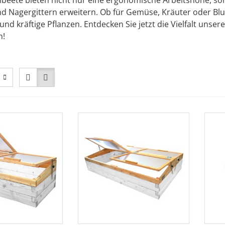
eete bieten nicht nur eine ergonomische Arbeitshöhe, son
nd Nagergittern erweitern. Ob für Gemüse, Kräuter oder B
und kräftige Pflanzen. Entdecken Sie jetzt die Vielfalt unser
n!