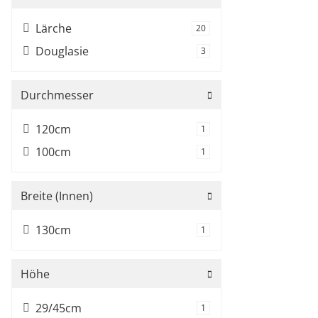
Lärche
Artikel gefunden
20
Douglasie
Artikel gefunden
3
Durchmesser
120cm
Artikel gefunden
1
100cm
Artikel gefunden
1
Breite (Innen)
130cm
Artikel gefunden
1
Höhe
29/45cm
Artikel gefunden
1