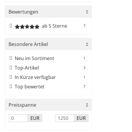
Bewertungen
ab 5 Sterne
Artikel gefunden
7
Besondere Artikel
Neu im Sortiment
Artikel gefunden
1
Top-Artikel
Artikel gefunden
3
In Kürze verfügbar
Artikel gefunden
1
Top bewertet
Artikel gefunden
7
Preisspanne
EUR
EUR