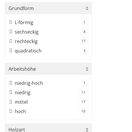
Grundform
L-förmig
Artikel gefunden
1
sechseckig
Artikel gefunden
4
rechteckig
Artikel gefunden
17
quadratisch
Artikel gefunden
3
Arbeitshöhe
niedrig-hoch
Artikel gefunden
1
niedrig
Artikel gefunden
11
mittel
Artikel gefunden
17
hoch
Artikel gefunden
10
Holzart