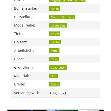
Extras:
Nagergitter
Noppenfolie
Bohlenstärke:
45mm
Herstellung:
Made in Germany
Modellreihe:
Lärche Sets
Tiefe:
120cm
Holzart:
Lärche
Arbeitshöhe:
mittel
Höhe:
52cm
Grundform:
quadratisch
Material:
Holz
Breite:
130cm
106,13 kg
Versandgewicht: