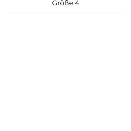
Größe 4
Bio-Erden für Hochbeet
Erdbeer+Gemüse
"Lärche" Gr. 4 - 52cm -
7,90 €
ga22602
121,90 €
*