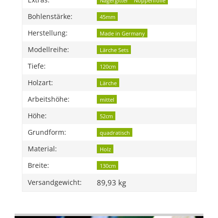
Extras:
Nagergitter
Noppenfolie
Bohlenstärke:
45mm
Herstellung:
Made in Germany
Modellreihe:
Lärche Sets
Tiefe:
120cm
Holzart:
Lärche
Arbeitshöhe:
mittel
Höhe:
52cm
Grundform:
quadratisch
Material:
Holz
Breite:
130cm
89,93 kg
Versandgewicht: