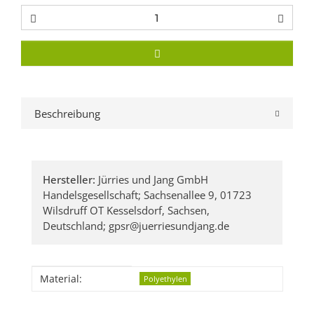
Beschreibung
Hersteller:
Jürries und Jang GmbH
Handelsgesellschaft; Sachsenallee 9, 01723
Wilsdruff OT Kesselsdorf, Sachsen,
Deutschland; gpsr@juerriesundjang.de
Produkteigenschaft
Wert
Material:
Polyethylen