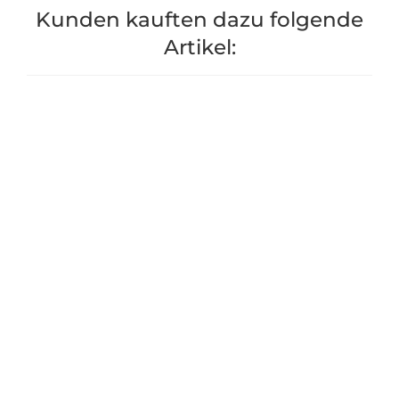
Kunden kauften dazu folgende
Artikel:
Nagergitter für Hochbeet
Hochbeet "
"Lärche" Winkelbeet
Winkelfor