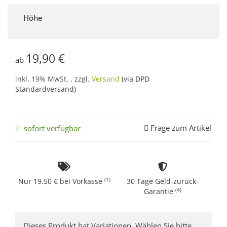
Höhe
19,90 €
ab
inkl. 19% MwSt. , zzgl.
Versand
(via DPD
Standardversand)
Frage zum Artikel
sofort verfügbar
(1)
Nur 19.50 € bei Vorkasse
30 Tage Geld-zurück-
(4)
Garantie
x
Dieses Produkt hat Variationen. Wählen Sie bitte