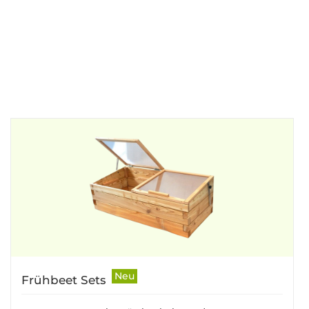
25,90 €
*
649,00
+1
+1
Neu
Frühbeet Sets