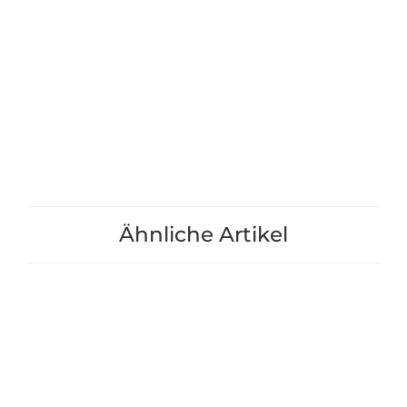
Rollibeet "Vis-á-Vis" 65cm
Rollibeet "Qu
gewachsener Boden
gewachsene
1.149,00 €
*
1.899,00
+1
+1
Ähnliche Artikel