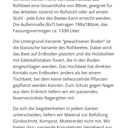
Rollibeet eine Gesamthöhe von
80cm
, geeignet für
das Arbeiten sitzend im Rollstuhl oder auf einem
Stuhl - jede Ecke des Beetes kann erreicht werden.
Die Außenmaße (BxT) betragen
190x180cm
, das
Fassungsvermögen ca.
1330 Liter
.
Die Untergrund-Variante “gewachsener Boden” ist
die klassische Variante des Rollibeetes. Dabei wird
das Beet auf Erdboden platziert und die Holzbohlen
mit Edelstahlstäben fixiert, die in den Boden
eingeschlagen werden. Das Hochbeet hat direkten
Kontakt zum Erdboden: anders als bei einem
Tischbeet, bei dem keine tiefwurzelnde Pflanzen
gepflanzt werden können. Zum Schutz gegen Nager
aus dem Erdreich liefern wir ein passendes,
feuerverzinktes Nagergitter mit.
Da sich die Gegebenheiten in jedem Garten
unterscheiden, liefern wir Material zur Befüllung
(Grobschnitt, Kompost, Muttererde) nicht mit. Wir
bieten dazu passende Komplettsets bestehend aus