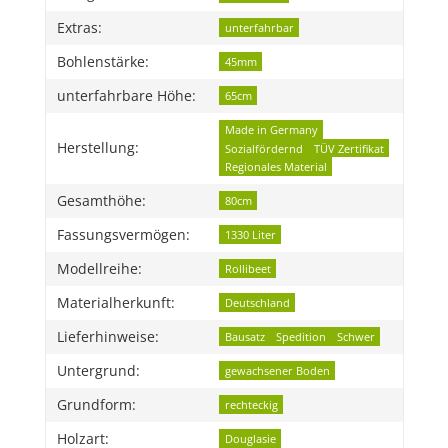
Extras:
unterfahrbar
Bohlenstärke:
45mm
unterfahrbare Höhe:
65cm
Made in Germany
Herstellung:
Sozialfördernd
TÜV Zertifikat
Regionales Material
Gesamthöhe:
80cm
Fassungsvermögen:
1330 Liter
Modellreihe:
Rollibeet
Materialherkunft:
Deutschland
Lieferhinweise:
Bausatz
Spedition
Schwer
Untergrund:
gewachsener Boden
Grundform:
rechteckig
Holzart:
Douglasie