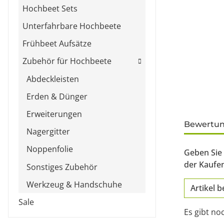
Hochbeet Sets
Unterfahrbare Hochbeete
Frühbeet Aufsätze
Zubehör für Hochbeete
Abdeckleisten
Erden & Dünger
Erweiterungen
weitere Re
Bewertu
Nagergitter
Noppenfolie
Geben Sie 
der Kaufe
Sonstiges Zubehör
Werkzeug & Handschuhe
Artikel 
Sale
Es gibt no