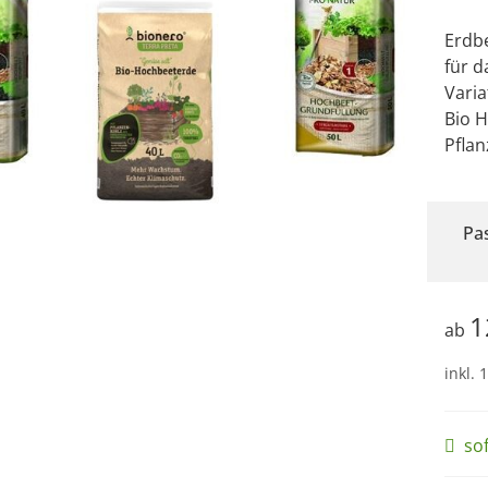
Erdb
für 
Varia
Bio 
Pflan
Pa
1
ab
inkl. 
so