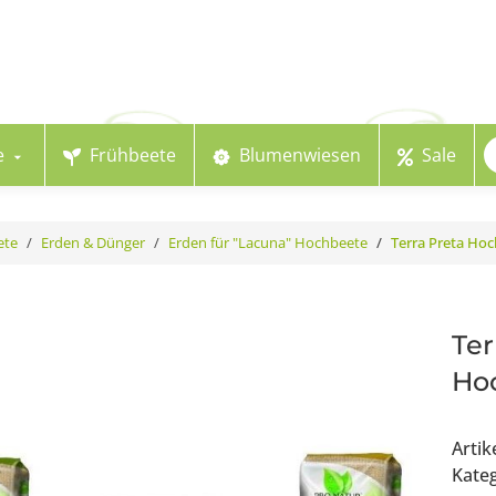
e
Frühbeete
Blumenwiesen
Sale
ete
Erden & Dünger
Erden für "Lacuna" Hochbeete
Terra Preta Ho
Ter
Hoc
Arti
Kate