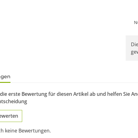
N
x
Die
ge
gisterkarten anzeigen
ngen
die erste Bewertung für diesen Artikel ab und helfen Sie A
ntscheidung
bewerten
ch keine Bewertungen.