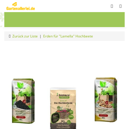
ete
Frühbeete
Blumenwiesen
Sale
Zurück zur Liste
Erden für "Lamella" Hochbeete