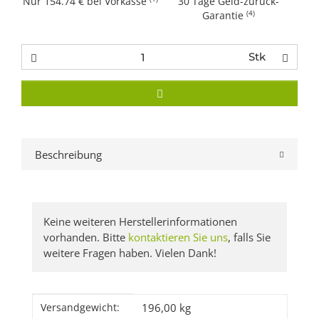
Nur 154.74 € bei Vorkasse
30 Tage Geld-zurück-
(4)
Garantie
Stk
Beschreibung
Keine weiteren Herstellerinformationen
vorhanden. Bitte
kontaktieren Sie uns
, falls Sie
weitere Fragen haben. Vielen Dank!
Produkteigenschaft
Wert
196,00 kg
Versandgewicht: