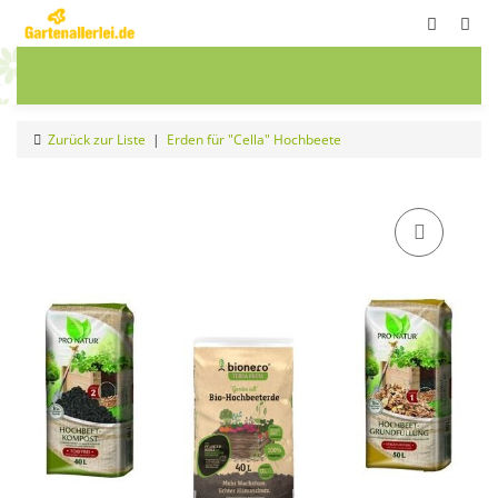
ete
Frühbeete
Blumenwiesen
Sale
Zurück zur Liste
Erden für "Cella" Hochbeete