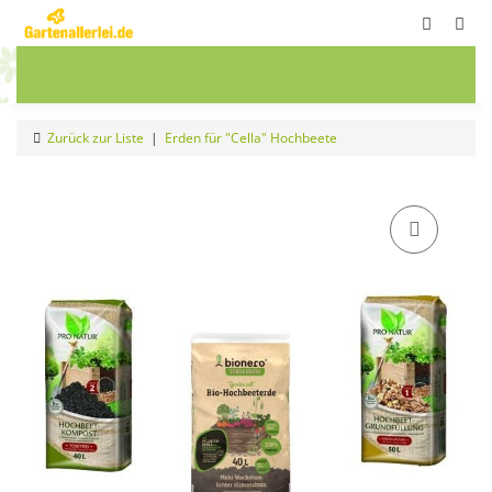
ete
Frühbeete
Blumenwiesen
Sale
Zurück zur Liste
Erden für "Cella" Hochbeete