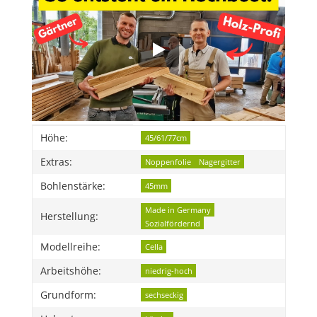
Produkteigenschaft
Wert
Höhe:
45/61/77cm
Extras:
Noppenfolie
Nagergitter
Bohlenstärke:
45mm
Made in Germany
Herstellung:
Sozialfördernd
Modellreihe:
Cella
Arbeitshöhe:
niedrig-hoch
Grundform:
sechseckig