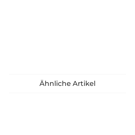
Bio-Erden für Waben-
Erdbeer+Gemüse
Hochbeet "Cella Trio"
7,90 €
45/61/77cm - ga22923-456177
285,90 €
*
+1
+1
Ähnliche Artikel