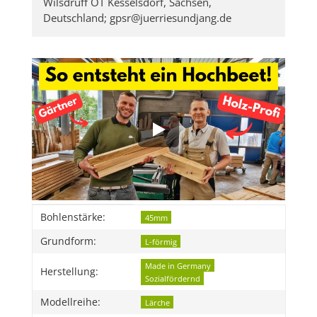
Wilsdruff OT Kesselsdorf, Sachsen,
Deutschland; gpsr@juerriesundjang.de
Produkteigenschaft
Wert
Bohlenstärke:
45mm
Grundform:
L-förmig
Made in Germany
Herstellung:
Sozialfördernd
Modellreihe:
Lärche