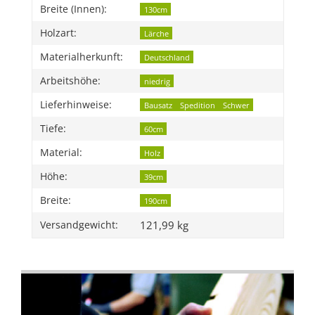
Breite (Innen):
130cm
Holzart:
Lärche
Materialherkunft:
Deutschland
Arbeitshöhe:
niedrig
Lieferhinweise:
Bausatz
Spedition
Schwer
Tiefe:
60cm
Material:
Holz
Höhe:
39cm
Breite:
190cm
121,99 kg
Versandgewicht: