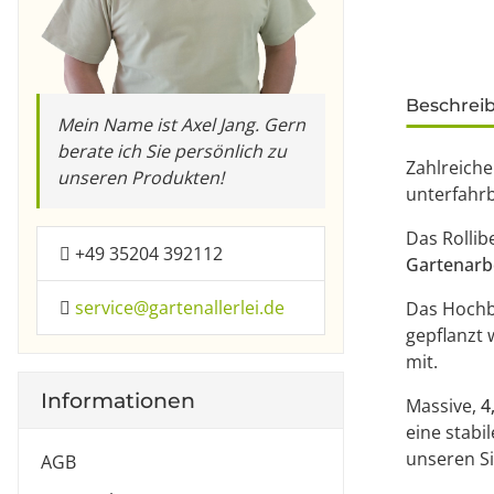
weitere Re
Beschrei
Mein Name ist Axel Jang. Gern
berate ich Sie persönlich zu
Zahlreiche
unseren Produkten!
unterfahr
Das Rollibe
+49 35204 392112
Gartenarb
service@gartenallerlei.de
Das Hochbe
gepflanzt 
mit.
Informationen
Massive,
4
eine stabi
unseren Si
AGB