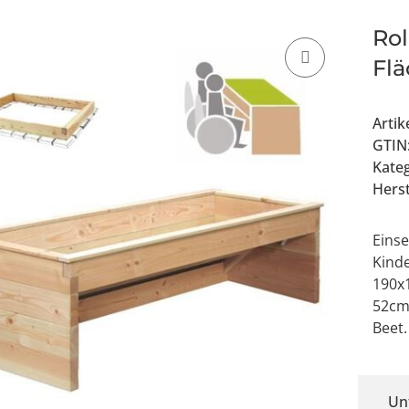
Rol
Fl
Arti
GTIN
Kate
Herst
Einse
Kinde
190x
52cm 
Beet.
Un