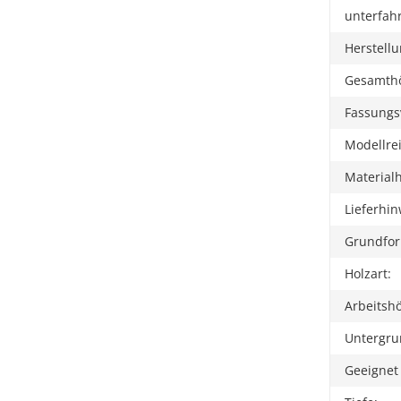
unterfah
Herstellu
Gesamth
Fassungs
Modellre
Materialh
Lieferhin
Grundfo
Holzart:
Arbeitsh
Untergru
Geeignet 