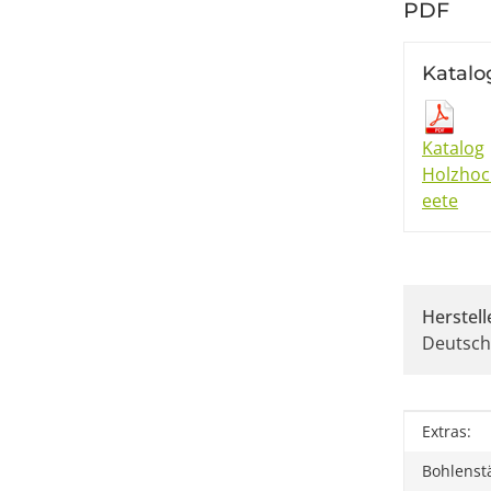
PDF
Katalo
Katalog
Holzho
eete
Herstell
Deutsch
Produkt
Wert
Extras:
Bohlenst