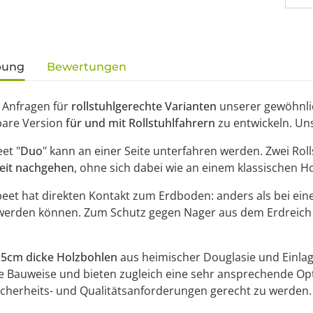
gisterkarten anzeigen
bung
Bewertungen
 Anfragen für
rollstuhlgerechte Varianten
unserer gewöhnli
bare Version
für und mit Rollstuhlfahrern
zu entwickeln. U
et "
Duo
" kann an einer Seite unterfahren werden. Zwei Rol
eit nachgehen
, ohne sich dabei wie an einem klassischen 
et hat direkten Kontakt zum Erdboden: anders als bei eine
werden können. Zum Schutz gegen Nager aus dem Erdreich li
,5cm dicke Holzbohlen
aus heimischer Douglasie und Einlage
le Bauweise und bieten zugleich eine sehr ansprechende Opt
cherheits- und Qualitätsanforderungen gerecht zu werden.