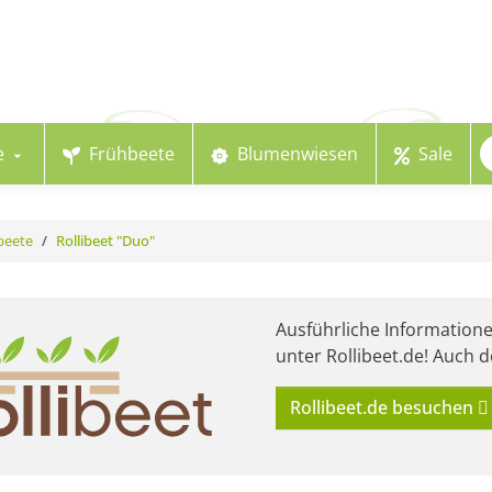
e
Frühbeete
Blumenwiesen
Sale
beete
Rollibeet "Duo"
Ausführliche Information
unter Rollibeet.de! Auch d
Rollibeet.de besuchen