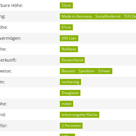
rbare Höhe:
52cm
ng:
Made in Germany
Sozialfördernd
TÜV Zer
öhe:
67cm
vermögen:
690 Liter
ihe:
Rollibeet
erkunft:
Deutschland
weise:
Bausatz
Spedition
Schwer
rm:
rechteckig
Douglasie
öhe:
mittel
nd:
teilversiegelte Fläche
für:
2 Personen