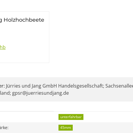
g Holzhochbeete
chb
er:
Jürries und Jang GmbH Handelsgesellschaft; Sachsenallee
land; gpsr@juerriesundjang.de
eigenschaft
unterfahrbar
ärke:
45mm