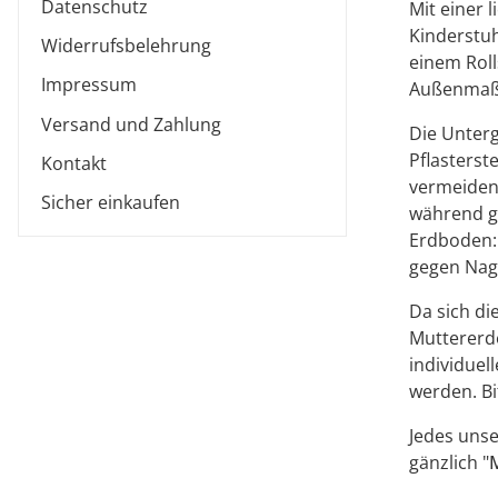
Datenschutz
Mit einer 
Kinderstuh
Widerrufsbelehrung
einem Roll
Impressum
Außenmaße
Versand und Zahlung
Die Unterg
Pflasterst
Kontakt
vermeiden 
Sicher einkaufen
während gl
Erdboden: 
gegen Nage
Da sich di
Muttererde
individuel
werden. Bi
Jedes unse
gänzlich "