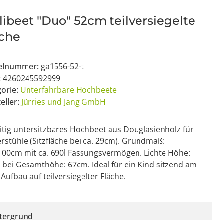
libeet "Duo" 52cm teilversiegelte
äche
kelnummer:
ga1556-52-t
:
4260245592999
gorie:
Unterfahrbare Hochbeete
eller:
Jürries und Jang GmbH
itig untersitzbares Hochbeet aus Douglasienholz für
rstühle (Sitzfläche bei ca. 29cm). Grundmaß:
100cm mit ca. 690l Fassungsvermögen. Lichte Höhe:
bei Gesamthöhe: 67cm. Ideal für ein Kind sitzend am
 Aufbau auf teilversiegelter Fläche.
tergrund