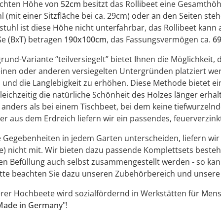
lichten Höhe von
52cm
besitzt das Rollibeet eine Gesamthö
l (mit einer Sitzfläche bei ca. 29cm) oder an den Seiten ste
stuhl ist diese Höhe nicht unterfahrbar, das Rollibeet kann 
 (BxT) betragen
190x100cm
, das Fassungsvermögen ca.
69
rund-Variante “teilversiegelt” bietet Ihnen die Möglichkeit, 
einen oder anderen versiegelten Untergründen platziert w
und die Langlebigkeit zu erhöhen. Diese Methode bietet ein
eichzeitig die natürliche Schönheit des Holzes länger erha
anders als bei einem Tischbeet, bei dem keine tiefwurzeln
r aus dem Erdreich liefern wir ein passendes, feuerverzinkt
e Gegebenheiten in jedem Garten unterscheiden, liefern wir
) nicht mit. Wir bieten dazu passende Komplettsets beste
len Befüllung auch selbst zusammengestellt werden - so ka
tte beachten Sie dazu unseren Zubehörbereich und unsere T
rer Hochbeete wird sozialfördernd in Werkstätten für Mensc
Made in Germany
"!