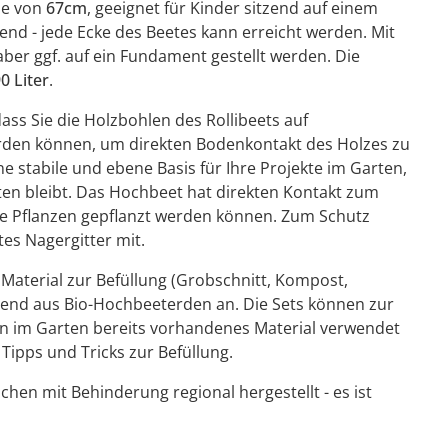
he von
67cm
, geeignet für Kinder sitzend auf einem
hend - jede Ecke des Beetes kann erreicht werden. Mit
aber ggf. auf ein Fundament gestellt werden. Die
0 Liter
.
dass Sie die Holzbohlen des Rollibeets auf
erden können, um direkten Bodenkontakt des Holzes zu
e stabile und ebene Basis für Ihre Projekte im Garten,
lten bleibt. Das Hochbeet hat direkten Kontakt zum
de Pflanzen gepflanzt werden können. Zum Schutz
es Nagergitter mit.
 Material zur Befüllung (Grobschnitt, Kompost,
hend aus Bio-Hochbeeterden an. Die Sets können zur
nn im Garten bereits vorhandenes Material verwendet
ipps und Tricks zur Befüllung.
hen mit Behinderung regional hergestellt - es ist