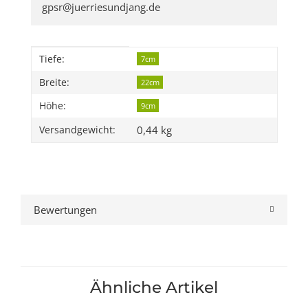
gpsr@juerriesundjang.de
Produkteigenschaft
Wert
Tiefe:
7cm
Breite:
22cm
Höhe:
9cm
0,44 kg
Versandgewicht:
Bewertungen
Ähnliche Artikel