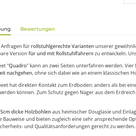
gisterkarten anzeigen
bung
Bewertungen
 Anfragen für
rollstuhlgerechte Varianten
unserer gewöhnli
bare Version
für und mit Rollstuhlfahrern
zu entwickeln. U
et "
Quadro
" kann an zwei Seiten unterfahren werden. Vier
eit nachgehen
, ohne sich dabei wie an einem klassischen 
et hat direkten Kontakt zum Erdboden: anders als bei eine
werden können. Zum Schutz gegen Nager aus dem Erdreich li
,5cm dicke Holzbohlen
aus heimischer Douglasie und Einlage
le Bauweise und bieten zugleich eine sehr ansprechende Opt
cherheits- und Qualitätsanforderungen gerecht zu werden.