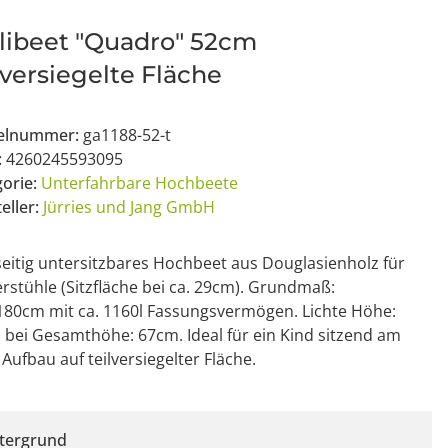
libeet "Quadro" 52cm
lversiegelte Fläche
kelnummer:
ga1188-52-t
:
4260245593095
gorie:
Unterfahrbare Hochbeete
eller:
Jürries und Jang GmbH
eitig untersitzbares Hochbeet aus Douglasienholz für
rstühle (Sitzfläche bei ca. 29cm). Grundmaß:
180cm mit ca. 1160l Fassungsvermögen. Lichte Höhe:
bei Gesamthöhe: 67cm. Ideal für ein Kind sitzend am
 Aufbau auf teilversiegelter Fläche.
tergrund