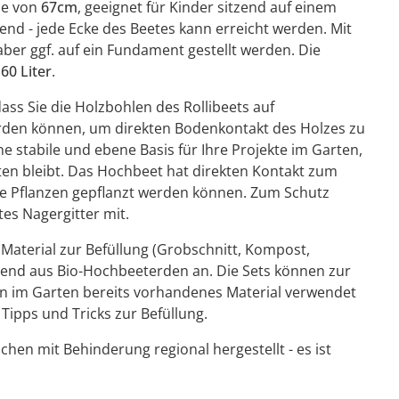
he von
67cm
, geeignet für Kinder sitzend auf einem
hend - jede Ecke des Beetes kann erreicht werden. Mit
aber ggf. auf ein Fundament gestellt werden. Die
60 Liter
.
dass Sie die Holzbohlen des Rollibeets auf
erden können, um direkten Bodenkontakt des Holzes zu
e stabile und ebene Basis für Ihre Projekte im Garten,
lten bleibt. Das Hochbeet hat direkten Kontakt zum
de Pflanzen gepflanzt werden können. Zum Schutz
es Nagergitter mit.
 Material zur Befüllung (Grobschnitt, Kompost,
hend aus Bio-Hochbeeterden an. Die Sets können zur
nn im Garten bereits vorhandenes Material verwendet
ipps und Tricks zur Befüllung.
hen mit Behinderung regional hergestellt - es ist