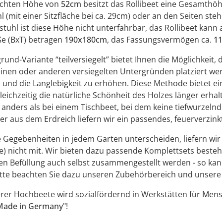
lichten Höhe von
52cm
besitzt das Rollibeet eine Gesamthö
l (mit einer Sitzfläche bei ca. 29cm) oder an den Seiten ste
stuhl ist diese Höhe nicht unterfahrbar, das Rollibeet kann 
 (BxT) betragen
190x180cm
, das Fassungsvermögen ca.
11
rund-Variante “teilversiegelt” bietet Ihnen die Möglichkeit, 
einen oder anderen versiegelten Untergründen platziert w
und die Langlebigkeit zu erhöhen. Diese Methode bietet ein
eichzeitig die natürliche Schönheit des Holzes länger erha
anders als bei einem Tischbeet, bei dem keine tiefwurzeln
r aus dem Erdreich liefern wir ein passendes, feuerverzinkt
e Gegebenheiten in jedem Garten unterscheiden, liefern wir
) nicht mit. Wir bieten dazu passende Komplettsets beste
len Befüllung auch selbst zusammengestellt werden - so ka
tte beachten Sie dazu unseren Zubehörbereich und unsere T
rer Hochbeete wird sozialfördernd in Werkstätten für Mensc
Made in Germany
"!