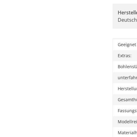
Herstell
Deutsch
Produkt
Wert
Geeignet 
Extras:
Bohlenst
unterfah
Herstellu
Gesamth
Fassungs
Modellre
Materialh