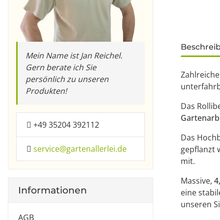
weitere Re
Beschrei
Mein Name ist Jan Reichel.
Gern berate ich Sie
Zahlreiche
persönlich zu unseren
unterfahr
Produkten!
Das Rollibe
Gartenarb
+49 35204 392112
Das Hochbe
service@gartenallerlei.de
gepflanzt 
mit.
Massive,
4
Informationen
eine stabi
unseren Si
AGB