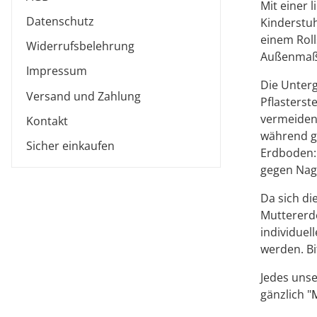
Mit einer 
Datenschutz
Kinderstuh
einem Roll
Widerrufsbelehrung
Außenmaße
Impressum
Die Unterg
Versand und Zahlung
Pflasterst
vermeiden 
Kontakt
während gl
Sicher einkaufen
Erdboden: 
gegen Nage
Da sich di
Muttererde
individuel
werden. Bi
Jedes unse
gänzlich "