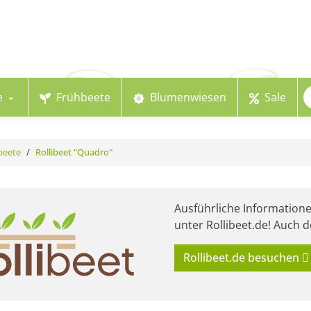
e
Frühbeete
Blumenwiesen
Sale
beete
Rollibeet "Quadro"
Ausführliche Information
unter Rollibeet.de! Auch d
Rollibeet.de besuchen