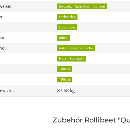
weise:
Bausatz
Spedition
Schwer
rm:
rechteckig
Douglasie
öhe:
mittel
nd:
teilversiegelte Fläche
Holz
Edelstahl
180cm
190cm
87,58 kg
ewicht:
Zubehör Rollibeet "Q