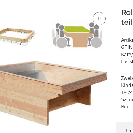
Rol
tei
Arti
GTIN
Kate
Herst
Zweis
Kinde
190x
52cm 
Beet.
Un