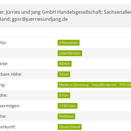
er:
Jürries und Jang GmbH Handelsgesellschaft; Sachsenallee
land; gpsr@juerriesundjang.de
eigenschaft
für:
4 Personen
unterfahrbar
ärke:
45mm
rbare Höhe:
52cm
ng:
Made in Germany
Sozialfördernd
TÜV Zer
öhe:
67cm
vermögen:
1160 Liter
ihe:
Rollibeet
erkunft:
Deutschland