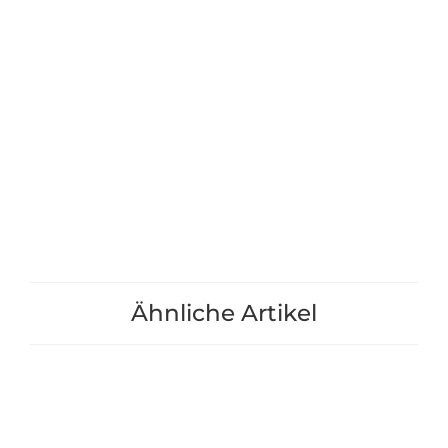
Nagergitter für Hochbeet
Nagergitter fü
"Lärche" Größe 5
"Lärche" Wi
16,90 €
*
25,90 
+1
+1
Ähnliche Artikel