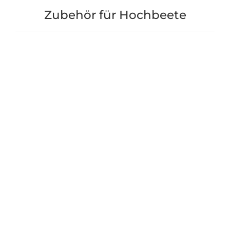
Zubehör für Hochbeete
Bio-Erden für Hochbeet
Erdbeer+Gemüse
"Lärche" Gr. 5 - 39cm - ga22631
7,90 €
112,90 €
*