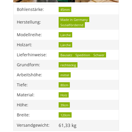
Produkteigenschaft
Wert
Bohlenstärke:
45mm
Made in Germany
Herstellung:
Sozialfördernd
Modellreihe:
Lärche
Holzart:
Lärche
Lieferhinweise:
Bausatz
Spedition
Schwer
Grundform:
rechteckig
Arbeitshöhe:
mittel
Tiefe:
80cm
Material:
Holz
Höhe:
39cm
Breite:
120cm
61,33 kg
Versandgewicht: